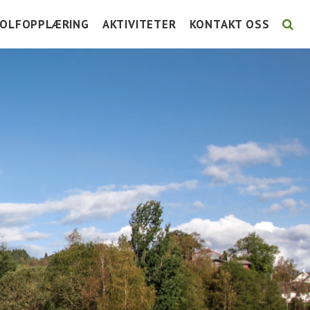
OLFOPPLÆRING
AKTIVITETER
KONTAKT OSS
LSE
TG KURS
UTTAKSKRITERIER LAG-NM
STYRET 2026
URSKALENDER 2026
FORE! FOLKEHELSE
ANSATTE
NSTRUKSJON
GRUPPER
KOMITÉER / GRUPPER 2
UNIORTRENING
TURNERINGSLISTE
AKTIVITETSKALENDER