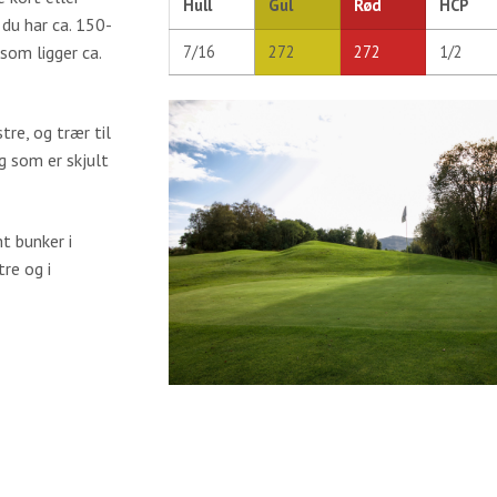
Hull
Gul
Rød
HCP
 du har ca. 150-
som ligger ca.
7/16
272
272
1/2
re, og trær til
g som er skjult
t bunker i
re og i