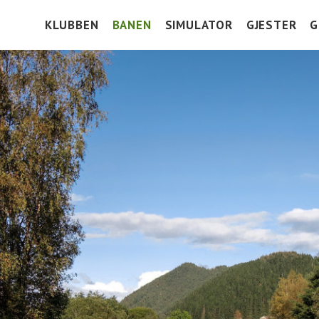
KLUBBEN
BANEN
SIMULATOR
GJESTER
G
HOLE IN ONE
BANEGUIDE
VEIBESKRIVE
V
DOKUMENTER
GREEN KEEPERS CORNER
GREENFEE
K
BLI MEDLEM
TRENINGSFELT
I
PRISLISTE 2026
SCOREKORT OG SLOPETABELL
J
FASILITETER
LOKALE REGLER
SAMARBEIDSPARTNERE
HISTORIE