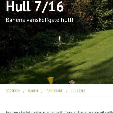
Hull 7/16
Hull 7/16
Banens vanskeligste hull!
Banens vanskeligste hull!
FORSIDEN
BANEN
BANEGUIDE
HULL 7/16
Fra tee stedet møter man en snill fairway for alle som vil spille