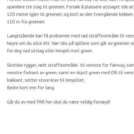
spandere tre slag til greenen. Forsøk å plassere utslaget slik at
120 meter igjen til greenen, og kort av den tverrgående bekken 
110 m fra greenen.
Langtslående kan få problemer med rød straffeområde til venst
høyre om du slice litt. Vær obs på spillere som går av greenen o
for deg ved utslag eller innspill mot green.
Skotske rygger, rødt straffeområde til venstre for fairway, sam
venstre forkant av green, samt en skjult green med OB til venst
bakkant, setter store krav til innspillet.
Bedre kort enn for lang.
Går du av med PAR her skal du være veldig fornøyd!