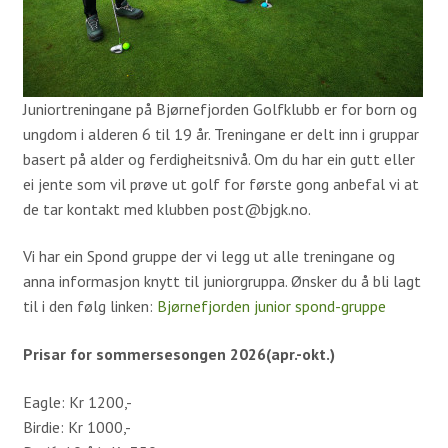
Simulatorer
Proshop
Kafeteria
Juniortreningane på Bjørnefjorden Golfklubb er for born og
Samarbeidspartnere
ungdom i alderen 6 til 19 år. Treningane er delt inn i gruppar
basert på alder og ferdigheitsnivå. Om du har ein gutt eller
Historie
ei jente som vil prøve ut golf for første gong anbefal vi at
Banen
de tar kontakt med klubben post@bjgk.no.
Vi har ein Spond gruppe der vi legg ut alle treningane og
Baneguide
anna informasjon knytt til juniorgruppa. Ønsker du å bli lagt
Green Keepers Corner
til i den følg linken:
Bjørnefjorden junior spond-gruppe
Treningsfelt
Prisar for sommersesongen 2026(apr.-okt.)
Scorekort og Slopetabell
Eagle: Kr 1200,-
Lokale regler
Birdie: Kr 1000,-