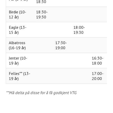
18:30
Juniortrening
Birdie (10-
18:30-
12 år)
19:30
Aktiviteter
Eagle (13-
18:00-
Uttakskriterier LAG-NM
15 år)
19:30
FORE! Folkehelse
Albatross
17:30-
(16-19 år)
19:00
Grupper
Jenter (10-
16:30-
Damegruppa
19 år)
18:00
Juniorgruppen
Felles** (13-
17:00-
19 år)
20:00
Elitegruppe
Seniorgruppen
**Må delta på disse for å få godkjent VTG
Herregruppen
Turneringsliste