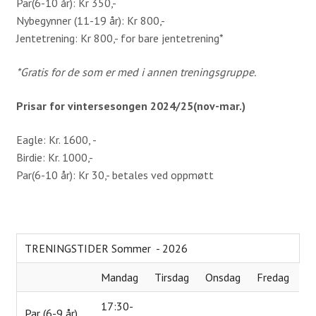
Par(6-10 år): Kr 350,-
Simulator
Nybegynner (11-19 år): Kr 800,-
Jentetrening: Kr 800,- for bare jentetrening*
Gjester
*Gratis for de som er med i annen treningsgruppe.
Veibeskrivelse
Prisar for vintersesongen 2024/25(nov-mar.)
Greenfee
Kjøpsvilkår
Eagle: Kr. 1600, -
Birdie: Kr. 1000,-
Golfopplæring
Par(6-10 år): Kr 30,- betales ved oppmøtt
VTG Kurs
Kurskalender 2026
TRENINGSTIDER Sommer - 2026
Instruksjon
Mandag
Tirsdag
Onsdag
Fredag
Kom med innspill
17:30-
Om Tora Wiberg
Par (6-9 år)