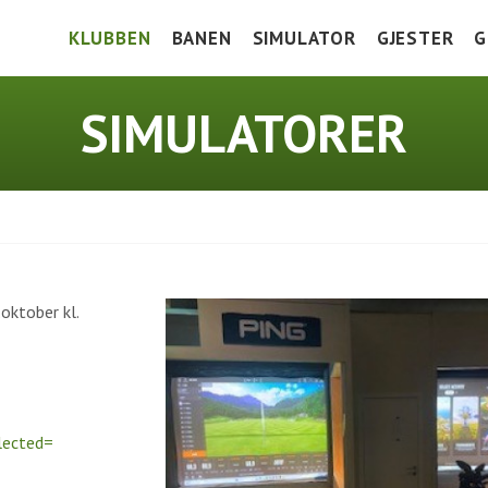
KLUBBEN
BANEN
SIMULATOR
GJESTER
G
HOLE IN ONE
BANEGUIDE
VEIBESKRIVE
V
SIMULATORER
DOKUMENTER
GREEN KEEPERS CORNER
GREENFEE
K
BLI MEDLEM
TRENINGSFELT
I
PRISLISTE 2026
SCOREKORT OG SLOPETABELL
J
FASILITETER
LOKALE REGLER
oktober kl.
SAMARBEIDSPARTNERE
HISTORIE
lected=