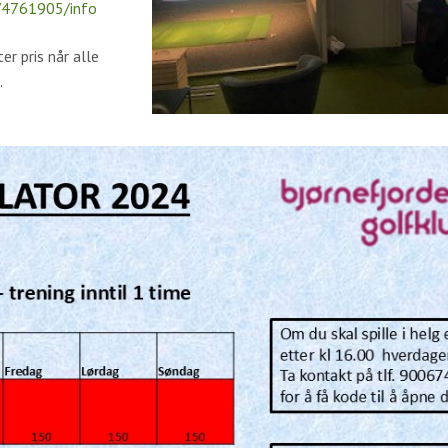
4761905/info
r pris når alle
.