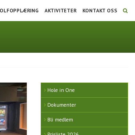
OLFOPPLÆRING
AKTIVITETER
KONTAKT OSS
LSE
TG KURS
UTTAKSKRITERIER LAG-NM
STYRET 2026
URSKALENDER 2026
FORE! FOLKEHELSE
ANSATTE
NSTRUKSJON
GRUPPER
KOMITÉER / GRUPPER 2
UNIORTRENING
TURNERINGSLISTE
AKTIVITETSKALENDER
Hole in One
Dokumenter
Bli medlem
Prisliste 2026