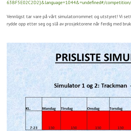
63BF5E02C2D2}&language=1044&=undefined#/competition/
Vennligst tar vare på vårt simulatorrommet og utstyret! Vi sette
rydde opp etter seg og slå av prosjektorene når ferdig med bruk