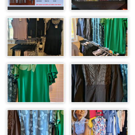
Juniortrening
Aktiviteter
Uttakskriterier LAG-NM
FORE! Folkehelse
Grupper
Damegruppa
Juniorgruppen
Elitegruppe
Seniorgruppen
Herregruppen
Turneringsliste