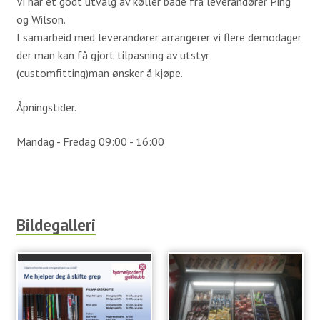
Vi har et godt utvalg av køller både fra leverandører Ping
Simulator
og Wilson.
I samarbeid med leverandører arrangerer vi flere demodager
Gjester
der man kan få gjort tilpasning av utstyr
(customfitting)man ønsker å kjøpe.
Veibeskrivelse
Åpningstider.
Greenfee
Kjøpsvilkår
Mandag - Fredag 09:00 - 16:00
Golfopplæring
VTG Kurs
Bildegalleri
Kurskalender 2026
Instruksjon
Kom med innspill
Om Tora Wiberg