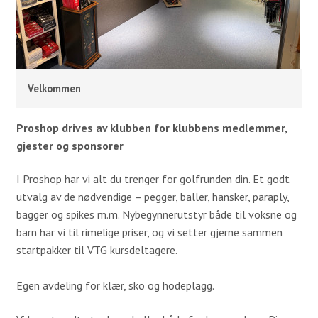
Simulatorer
Proshop
Kafeteria
Velkommen
Samarbeidspartnere
Historie
Proshop drives av klubben for klubbens medlemmer,
gjester og sponsorer
Banen
I Proshop har vi alt du trenger for golfrunden din. Et godt
Baneguide
utvalg av de nødvendige – pegger, baller, hansker, paraply,
Green Keepers Corner
bagger og spikes m.m. Nybegynnerutstyr både til voksne og
barn har vi til rimelige priser, og vi setter gjerne sammen
Treningsfelt
startpakker til VTG kursdeltagere.
Scorekort og Slopetabell
Egen avdeling for klær, sko og hodeplagg.
Lokale regler