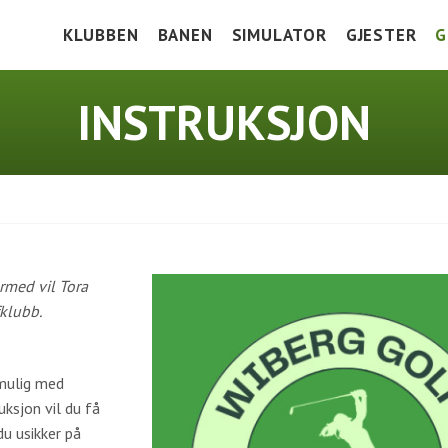
KLUBBEN
BANEN
SIMULATOR
GJESTER
G
HOLE IN ONE
BANEGUIDE
VEIBESKRIVE
V
INSTRUKSJON
DOKUMENTER
GREEN KEEPERS CORNER
GREENFEE
K
BLI MEDLEM
TRENINGSFELT
I
PRISLISTE 2026
SCOREKORT OG SLOPETABELL
J
FASILITETER
LOKALE REGLER
rmed vil Tora
SAMARBEIDSPARTNERE
klubb.
HISTORIE
 mulig med
uksjon vil du få
du usikker på