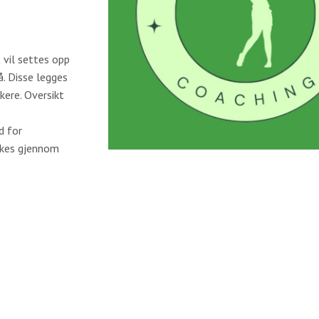
 vil settes opp
. Disse legges
kere. Oversikt
d for
okes gjennom