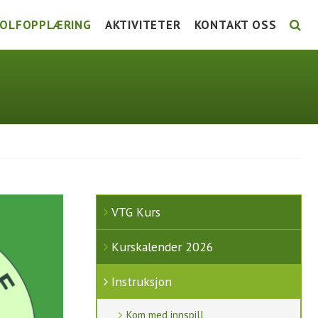
OLFOPPLÆRING
AKTIVITETER
KONTAKT OSS
LSE
TG KURS
UTTAKSKRITERIER LAG-NM
STYRET 2026
URSKALENDER 2026
FORE! FOLKEHELSE
ANSATTE
NSTRUKSJON
GRUPPER
KOMITÉER / GRUPPER 2
UNIORTRENING
TURNERINGSLISTE
AKTIVITETSKALENDER
VTG Kurs
Kurskalender 2026
Instruksjon
Kom med innspill