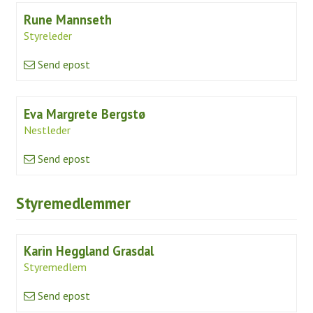
Simulatorer
Rune Mannseth
Styreleder
Proshop
Send epost
Kafeteria
Samarbeidspartnere
Eva Margrete Bergstø
Historie
Nestleder
Banen
Send epost
Baneguide
Styremedlemmer
Green Keepers Corner
Treningsfelt
Karin Heggland Grasdal
Scorekort og Slopetabell
Styremedlem
Lokale regler
Send epost