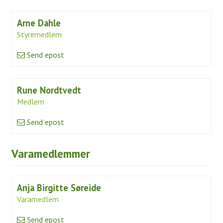
Simulator
Arne Dahle
Gjester
Styremedlem
Send epost
Veibeskrivelse
Greenfee
Rune Nordtvedt
Kjøpsvilkår
Medlem
Golfopplæring
Send epost
VTG Kurs
Varamedlemmer
Kurskalender 2026
Instruksjon
Anja Birgitte Søreide
Varamedlem
Kom med innspill
Send epost
Om Tora Wiberg