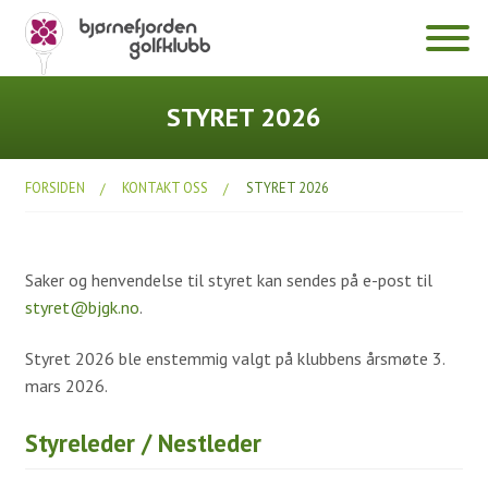
Klubben
STYRET 2026
Hole in One
FORSIDEN
KONTAKT OSS
STYRET 2026
Dokumenter
Diverse
Saker og henvendelse til styret kan sendes på e-post til
Årsmøter
styret@bjgk.no
.
Bli medlem
Styret 2026 ble enstemmig valgt på klubbens årsmøte 3.
Prisliste 2026
mars 2026.
Fasiliteter
Styreleder / Nestleder
Klubbhuset