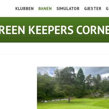
KLUBBEN
BANEN
SIMULATOR
GJESTER
G
HOLE IN ONE
BANEGUIDE
VEIBESKRIVE
V
REEN KEEPERS CORN
DOKUMENTER
GREEN KEEPERS CORNER
GREENFEE
K
BLI MEDLEM
TRENINGSFELT
I
PRISLISTE 2026
SCOREKORT OG SLOPETABELL
J
FASILITETER
LOKALE REGLER
SAMARBEIDSPARTNERE
HISTORIE