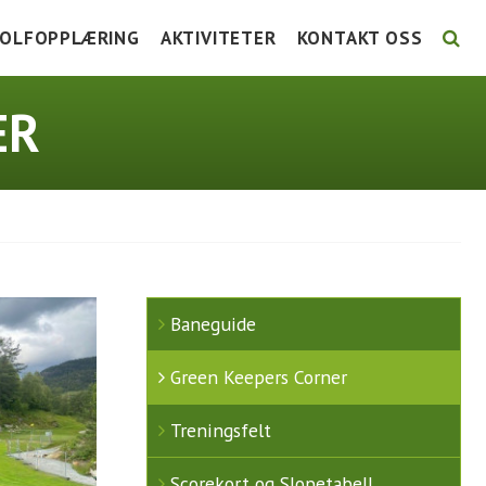
OLFOPPLÆRING
AKTIVITETER
KONTAKT OSS
LSE
TG KURS
UTTAKSKRITERIER LAG-NM
STYRET 2026
ER
URSKALENDER 2026
FORE! FOLKEHELSE
ANSATTE
NSTRUKSJON
GRUPPER
KOMITÉER / GRUPPER 2
UNIORTRENING
TURNERINGSLISTE
AKTIVITETSKALENDER
Baneguide
Green Keepers Corner
Treningsfelt
Scorekort og Slopetabell