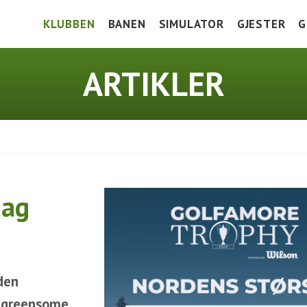
KLUBBEN
BANEN
SIMULATOR
GJESTER
G
HOLE IN ONE
BANEGUIDE
VEIBESKRIVE
V
ARTIKLER
DOKUMENTER
GREEN KEEPERS CORNER
GREENFEE
K
BLI MEDLEM
TRENINGSFELT
I
PRISLISTE 2026
SCOREKORT OG SLOPETABELL
J
FASILITETER
LOKALE REGLER
dag
SAMARBEIDSPARTNERE
HISTORIE
den
n greensome