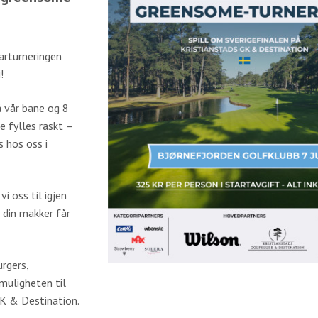
arturneringen
!
 vår bane og 8
e fylles raskt –
s hos oss i
 oss til igjen
 din makker får
rgers,
muligheten til
GK & Destination.