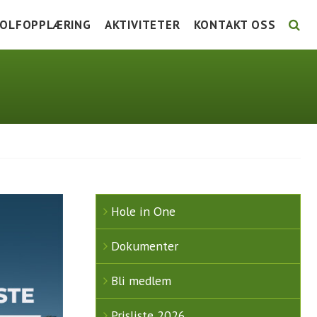
OLFOPPLÆRING
AKTIVITETER
KONTAKT OSS
LSE
TG KURS
UTTAKSKRITERIER LAG-NM
STYRET 2026
URSKALENDER 2026
FORE! FOLKEHELSE
ANSATTE
NSTRUKSJON
GRUPPER
KOMITÉER / GRUPPER 2
UNIORTRENING
TURNERINGSLISTE
AKTIVITETSKALENDER
Hole in One
Dokumenter
Bli medlem
Prisliste 2026